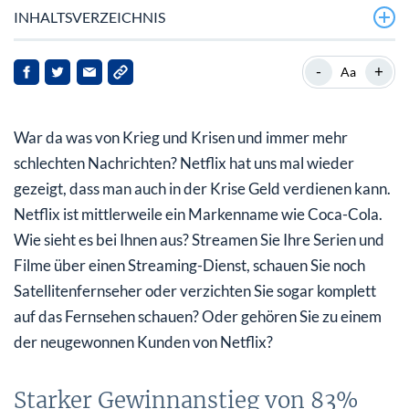
INHALTSVERZEICHNIS
Starker Gewinnanstieg von 83%
-
+
Aa
Erneut starker Neukundenzuwachs
War da was von Krieg und Krisen und immer mehr
Sell on good news – keine gute Idee
schlechten Nachrichten? Netflix hat uns mal wieder
Kursziele bis 800 US$ angehoben
gezeigt, dass man auch in der Krise Geld verdienen kann.
Netflix ist mittlerweile ein Markenname wie Coca-Cola.
Wie sieht es bei Ihnen aus? Streamen Sie Ihre Serien und
Filme über einen Streaming-Dienst, schauen Sie noch
Satellitenfernseher oder verzichten Sie sogar komplett
auf das Fernsehen schauen? Oder gehören Sie zu einem
der neugewonnen Kunden von Netflix?
Starker Gewinnanstieg von 83%