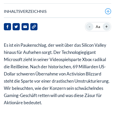
INHALTSVERZEICHNIS
Kahlschlag bei Xbox: Die Folgen des Activision-Deals
-
+
Aa
Microsoft-Aktie im Fokus: KI-Boom statt Konsolen-
Krise
Es ist ein Paukenschlag, der weit über das Silicon Valley
hinaus für Aufsehen sorgt. Der Technologiegigant
Microsoft zieht in seiner Videospielsparte Xbox radikal
die Reißleine. Nach der historischen, 69 Milliarden US-
Dollar schweren Übernahme von Activision Blizzard
steht die Sparte vor einer drastischen Umstrukturierung.
Wir beleuchten, wie der Konzern sein schwächelndes
Gaming-Geschäft retten will und was diese Zäsur für
Aktionäre bedeutet.