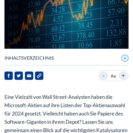
INHALTSVERZEICHNIS
KI-Assistent Copilot
-
+
Aa
Aktualisierungszyklus für PCs
Eine Vielzahl von Wall Street-Analysten haben die
Microsofts Tempo bei KI-Innovation „atemberaubend“
Microsoft-Aktien auf ihre Listen der Top-Aktienauswahl
Charttechnischer Blick
für 2024 gesetzt. Vielleicht haben auch Sie Papiere des
Software-Giganten in ihrem Depot? Lassen Sie uns
Fazit
gemeinsam einen Blick auf die wichtigsten Katalysatoren