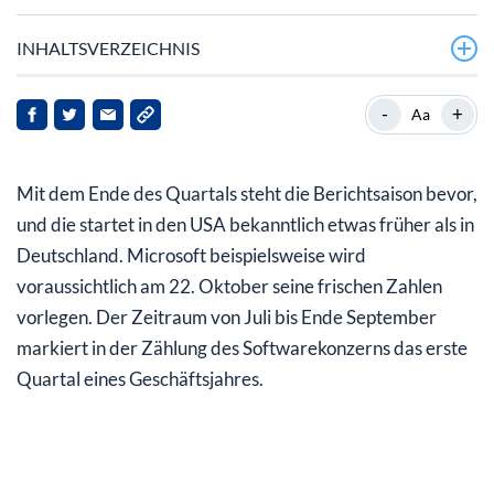
INHALTSVERZEICHNIS
Microsoft: Weltweite Nummer 2 im Cloud-Segment
-
+
Aa
Nachbesserungen bei umstrittener Recall-Funktion
Mit dem Ende des Quartals steht die Berichtsaison bevor,
Sind die Daten wirklich sicher?
und die startet in den USA bekanntlich etwas früher als in
Microsoft Aktie: Gut gelaufen mit Luft nach oben
Deutschland. Microsoft beispielsweise wird
voraussichtlich am 22. Oktober seine frischen Zahlen
vorlegen. Der Zeitraum von Juli bis Ende September
markiert in der Zählung des Softwarekonzerns das erste
Quartal eines Geschäftsjahres.