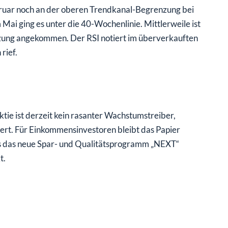
bruar noch an der oberen Trendkanal-Begrenzung bei
 Mai ging es unter die 40-Wochenlinie. Mittlerweile ist
zung angekommen. Der RSI notiert im überverkauften
rief.
ie ist derzeit kein rasanter Wachstumstreiber,
ert. Für Einkommensinvestoren bleibt das Papier
ass das neue Spar- und Qualitätsprogramm „NEXT“
t.