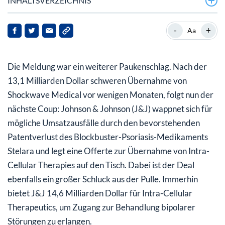
INHALTSVERZEICHNIS
Gesundheits-Gigant aus den USA mit langer Tradition…
-
+
Aa
…bietet 14,6 Milliarden Dollar für Intra-Cellular
Therapeutics
Die Meldung war ein weiterer Paukenschlag. Nach der
Spezialist für die Behandlung bipolarer Störungen
13,1 Milliarden Dollar schweren Übernahme von
Shockwave Medical vor wenigen Monaten, folgt nun der
Intra-Cellular Therapeutics-Aktie hebt ab
nächste Coup: Johnson & Johnson (J&J) wappnet sich für
mögliche Umsatzausfälle durch den bevorstehenden
Patentverlust des Blockbuster-Psoriasis-Medikaments
Stelara und legt eine Offerte zur Übernahme von Intra-
Cellular Therapies auf den Tisch. Dabei ist der Deal
ebenfalls ein großer Schluck aus der Pulle. Immerhin
bietet J&J 14,6 Milliarden Dollar für Intra-Cellular
Therapeutics, um Zugang zur Behandlung bipolarer
Störungen zu erlangen.