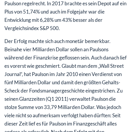
Paulson regelrecht. In 2017 brachte es sein Depot auf ein
Plus von 51,74% und auch im Folgejahr war die
Entwicklung mit 6,28% um 43% besser als der
Vergleichsindex S&P 500.
Der Erfolg machte sich auch monetär bemerkbar.
Beinahe vier Milliarden Dollar sollen an Paulsons
während der Finanzkrise geflossen sein. Auch danach lief
es vorerst wie geschmiert. Glaubt man dem „Wall Street
Journal“, hat Paulson im Jahr 2010 einen Verdienst von
fünf Milliarden Dollar und damit den größten Gehalts-
Scheck der Fondsmanagergeschichte eingestrichen. Zu
seinen Glanzzeiten (Q1 2011) verwaltet Paulson die
stolze Summe von 33,79 Milliarden Dollar. Was jedoch
viele nicht so aufmerksam verfolgt haben dürften: Seit
dieser Zeit lief es für Paulson im Finanzgeschäft alles
andere als erfreulich. Nach dem Erfolg mit den