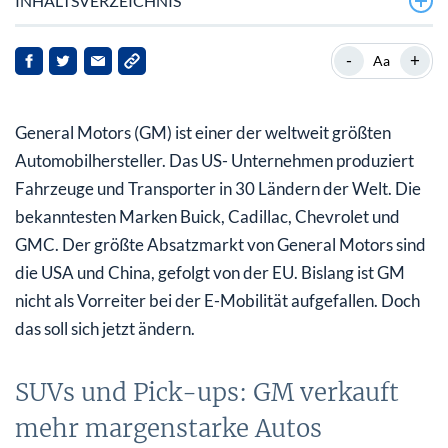
INHALTSVERZEICHNIS
SUVs und Pick-ups: GM verkauft mehr margenstarke
-
+
Aa
Autos
GM investiert 650 Mio. US$ Iin Lithium-Unternehmen
General Motors (GM) ist einer der weltweit größten
GM: Analysten sehen Kurspotenzial von bis 107%
Automobilhersteller. Das US- Unternehmen produziert
Fahrzeuge und Transporter in 30 Ländern der Welt. Die
bekanntesten Marken Buick, Cadillac, Chevrolet und
GMC. Der größte Absatzmarkt von General Motors sind
die USA und China, gefolgt von der EU. Bislang ist GM
nicht als Vorreiter bei der E-Mobilität aufgefallen. Doch
das soll sich jetzt ändern.
SUVs und Pick-ups: GM verkauft
mehr margenstarke Autos