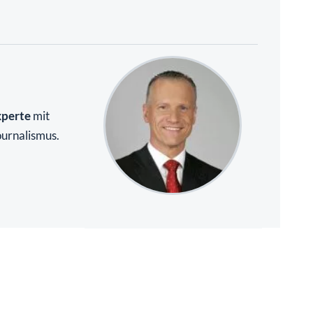
xperte
mit
ournalismus.