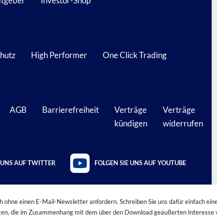
atgeber
Investor-Shop
hutz
High Performer
One Click Trading
AGB
Barrierefreiheit
Verträge
Verträge
kündigen
widerrufen
 UNS AUF TWITTER
FOLGEN SIE UNS AUF YOUTUBE
 ohne einen E-Mail-Newsletter anfordern. Schreiben Sie uns dafür einfach eine
oten, die im Zusammenhang mit dem über den Download geäußerten Interesse 