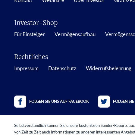
Kontakt
Webinare
Über Investor
Gratis-R
Investor-Shop
Für Einsteiger
Vermögensaufbau
Vermögenssc
Rechtliches
Impressum
Datenschutz
Widerrufsbelehrung
FOLGEN SIE UNS AUF FACEBOOK
FOLGEN SIE
Selbstverständlich können Sie unsere kostenlosen Sonder-Reports auch
von Zeit zu Zeit auch Informationen zu anderen interessanten Angeb