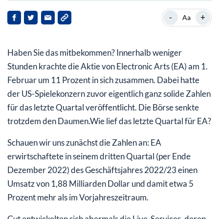
Aber wo drückt jetzt der Schuh?
-
+
Aa
„Jedi Survivor“ nicht rechtzeitig fertig – EA senkt
Geschäftsprognose
Haben Sie das mitbekommen? Innerhalb weniger
Warum es auch positive Aspekte gibt
Stunden krachte die Aktie von Electronic Arts (EA) am 1.
Februar um 11 Prozent in sich zusammen. Dabei hatte
der US-Spielekonzern zuvor eigentlich ganz solide Zahlen
für das letzte Quartal veröffentlicht. Die Börse senkte
trotzdem den Daumen.Wie lief das letzte Quartal für EA?
Schauen wir uns zunächst die Zahlen an: EA
erwirtschaftete in seinem dritten Quartal (per Ende
Dezember 2022) des Geschäftsjahres 2022/23 einen
Umsatz von 1,88 Milliarden Dollar und damit etwa 5
Prozent mehr als im Vorjahreszeitraum.
Gut entwickelten sich abermals die Live-Services, deren