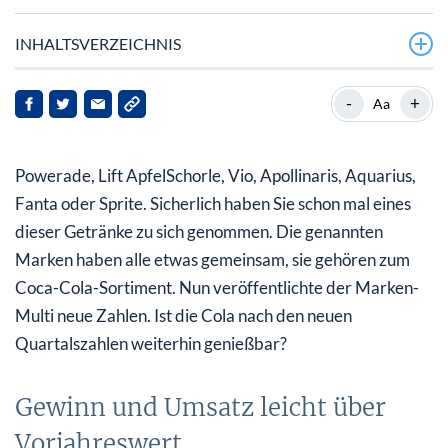
INHALTSVERZEICHNIS
Gewinn und Umsatz leicht über Vorjahreswert
-
+
Aa
Coca-Cola mit verhaltener Prognose
Powerade, Lift ApfelSchorle, Vio, Apollinaris, Aquarius,
Kurspotenzial bis 85 US-Dollar
Fanta oder Sprite. Sicherlich haben Sie schon mal eines
dieser Getränke zu sich genommen. Die genannten
Marken haben alle etwas gemeinsam, sie gehören zum
Coca-Cola-Sortiment. Nun veröffentlichte der Marken-
Multi neue Zahlen. Ist die Cola nach den neuen
Quartalszahlen weiterhin genießbar?
Gewinn und Umsatz leicht über
Vorjahreswert