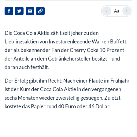
Starke Q2-Bilanz
-
+
Aa
Coca Cola Aktie: Unternehmen im Umbruch
Die Coca Cola Aktie zählt seit jeher zu den
Lieblingsaktien von Investorenlegende Warren Buffett,
der als bekennender Fan der Cherry Coke 10 Prozent
der Anteile an dem Getränkehersteller besitzt – und
daran auch festhält.
Der Erfolg gibt ihm Recht: Nach einer Flaute im Frühjahr
ist der Kurs der Coca Cola Aktie in den vergangenen
sechs Monaten wieder zweistellig gestiegen. Zuletzt
kostete das Papier rund 40 Euro oder 46 Dollar.