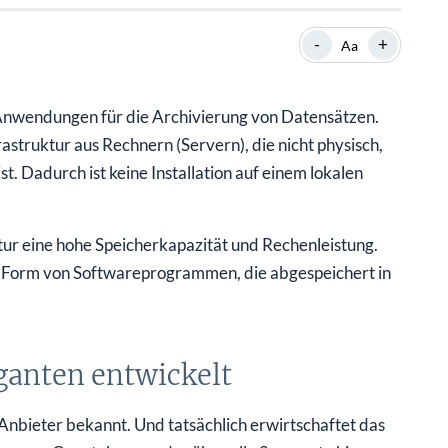
SHOP
SHOP
WEBINARE
WEBINARE
RATGEBER
RATGEBER
-
+
Aa
Anwendungen für die Archivierung von Datensätzen.
SHOP
WEBINARE
RATGEBER
astruktur aus Rechnern (Servern), die nicht physisch,
t. Dadurch ist keine Installation auf einem lokalen
ur eine hohe Speicherkapazität und Rechenleistung.
n Form von Softwareprogrammen, die abgespeichert in
anten entwickelt
nbieter bekannt. Und tatsächlich erwirtschaftet das