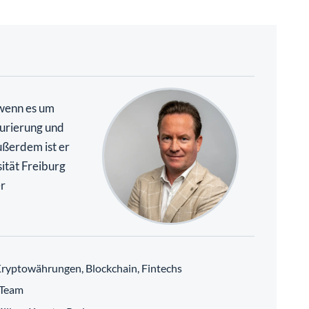
 wenn es um
urierung und
ßerdem ist er
ität Freiburg
r
ryptowährungen, Blockchain, Fintechs
 Team