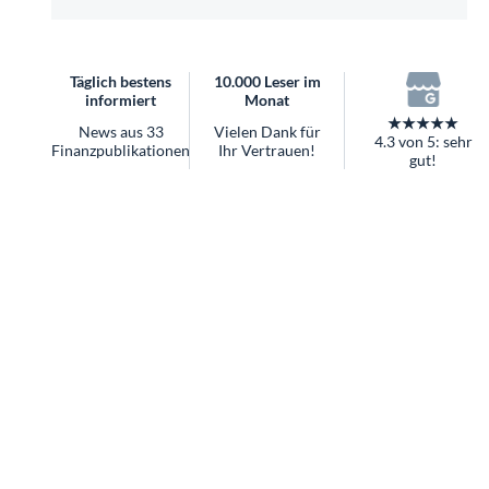
überhaupt?
Worauf Sie bei ETFs achten sollten
Täglich bestens
10.000 Leser im
informiert
Monat
★★★★★
News aus 33
Vielen Dank für
4.3 von 5: sehr
Finanzpublikationen
Ihr Vertrauen!
gut!