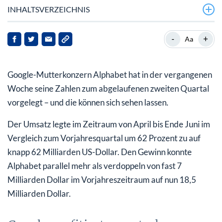
INHALTSVERZEICHNIS
Google profitiert von starkem Werbegeschäft
-
+
Aa
Bei Rückkehr ins Büro: Google führt Impfpflicht für
Beschäftigte ein
Google-Mutterkonzern Alphabet hat in der vergangenen
Tech-Giganten profitieren weiterhin von Pandemie
Woche seine Zahlen zum abgelaufenen zweiten Quartal
vorgelegt – und die können sich sehen lassen.
Microsoft blickt optimistisch in die Zukunft
Der Umsatz legte im Zeitraum von April bis Ende Juni im
Apple und Google warnen vor Risiken
Vergleich zum Vorjahresquartal um 62 Prozent zu auf
knapp 62 Milliarden US-Dollar. Den Gewinn konnte
Alphabet parallel mehr als verdoppeln von fast 7
Milliarden Dollar im Vorjahreszeitraum auf nun 18,5
Milliarden Dollar.