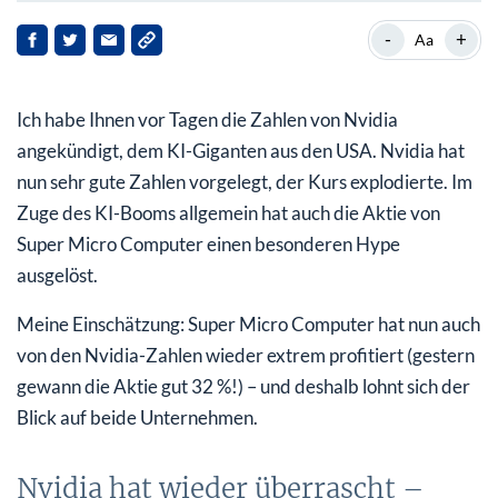
Nvidia hat wieder überrascht – positiv
-
+
Aa
Hype hinter Nvidia: Super Micro Computers
Ich habe Ihnen vor Tagen die Zahlen von Nvidia
Super Micro Computers: Boom durch Nvidia – WKN:
A0MKJF – ISIN: US86800U1043
angekündigt, dem KI-Giganten aus den USA. Nvidia hat
nun sehr gute Zahlen vorgelegt, der Kurs explodierte. Im
Zuge des KI-Booms allgemein hat auch die Aktie von
Super Micro Computer einen besonderen Hype
ausgelöst.
Meine Einschätzung: Super Micro Computer hat nun auch
von den Nvidia-Zahlen wieder extrem profitiert (gestern
gewann die Aktie gut 32 %!) – und deshalb lohnt sich der
Blick auf beide Unternehmen.
Nvidia hat wieder überrascht –