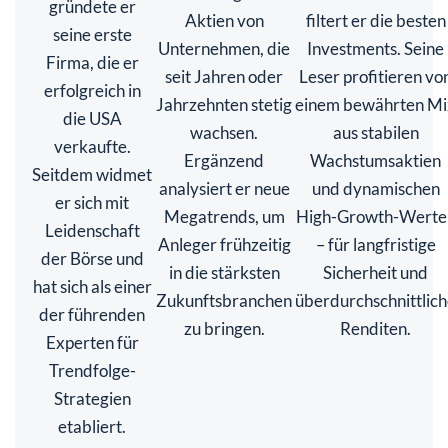
gründete er
Aktien von
filtert er die besten
seine erste
Unternehmen, die
Investments. Seine
Firma, die er
seit Jahren oder
Leser profitieren vo
erfolgreich in
Jahrzehnten stetig
einem bewährten Mi
die USA
wachsen.
aus stabilen
verkaufte.
Ergänzend
Wachstumsaktien
Seitdem widmet
analysiert er neue
und dynamischen
er sich mit
Megatrends, um
High-Growth-Werte
Leidenschaft
Anleger frühzeitig
– für langfristige
der Börse und
in die stärksten
Sicherheit und
hat sich als einer
Zukunftsbranchen
überdurchschnittlic
der führenden
zu bringen.
Renditen.
Experten für
Trendfolge-
Strategien
etabliert.