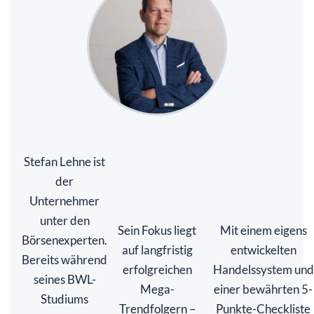
Stefan Lehne ist
der
Unternehmer
unter den
Sein Fokus liegt
Mit einem eigens
Börsenexperten.
auf langfristig
entwickelten
Bereits während
erfolgreichen
Handelssystem und
seines BWL-
Mega-
einer bewährten 5-
Studiums
Trendfolgern –
Punkte-Checkliste