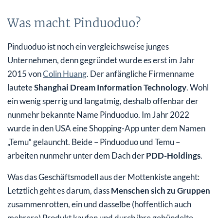
Was macht Pinduoduo?
Pinduoduo ist noch ein vergleichsweise junges
Unternehmen, denn gegründet wurde es erst im Jahr
2015 von
Colin Huang
. Der anfängliche Firmenname
lautete
Shanghai Dream Information Technology
. Wohl
ein wenig sperrig und langatmig, deshalb offenbar der
nunmehr bekannte Name Pinduoduo. Im Jahr 2022
wurde in den USA eine Shopping-App unter dem Namen
„Temu“ gelauncht. Beide – Pinduoduo und Temu –
arbeiten nunmehr unter dem Dach der
PDD-Holdings
.
Was das Geschäftsmodell aus der Mottenkiste angeht:
Letztlich geht es darum, dass
Menschen sich zu Gruppen
zusammenrotten, ein und dasselbe (hoffentlich auch
mehrere) Produkt kaufen und durch ihre gebündelte