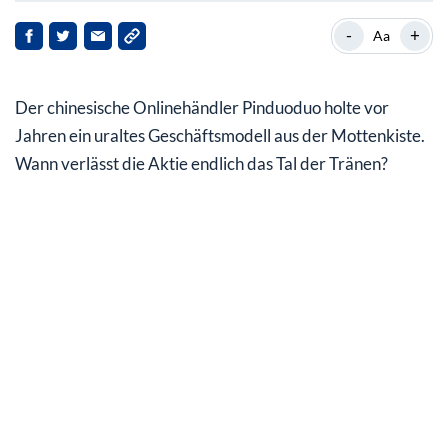
Was macht Pinduoduo?
-
+
Aa
Potente Investoren
Der chinesische Onlinehändler Pinduoduo holte vor
Erreicht die Pinduoduo Aktie wieder das alte Top?
Jahren ein uraltes Geschäftsmodell aus der Mottenkiste.
Wann verlässt die Aktie endlich das Tal der Tränen?