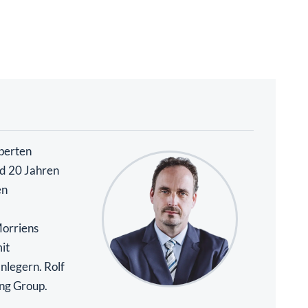
perten
nd 20 Jahren
en
Morriens
it
nlegern. Rolf
ing Group.