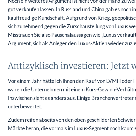
Noch ein weiteres Argument ist nicht von der Hand zu weis
gut verkaufen lassen. In Russland und China gab es noch 
kauffreudige Kundschaft. Aufgrund von Krieg, geopolitisc
sich zunehmend gegen die Zurschaustellung von Luxus wen
Misstrauen Sie also Pauschalaussagen wie „Luxus verkauft s
Argument, sich als Anleger den Luxus-Aktien wieder zuz
Antizyklisch investieren: Jetzt
Vor einem Jahr hätte ich Ihnen den Kauf von LVMH oder 
waren die Unternehmen mit einem Kurs-Gewinn-Verhältnis
Inzwischen sieht es anders aus. Einige Branchenvertreter
unterbewertet.
Zudem reifen abseits von den oben geschilderten Schwier
Märkte heran, die vormals im Luxus-Segment noch kaum ein