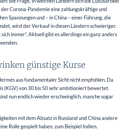
en: die Frage, in welchen Ländern sich die Luxusartikel
in der Corona-Pandemie eine zahlungskräftige und
hen Spannungen und – in China – einer Führung, die
det, wird der Verkauf in diesen Ländern schwieriger.
ich immer“. Aktuell gibt es allerdings ein ganz anders
uwenden.
 winken günstige Kurse
Hermès aus fundamentaler Sicht nicht empfohlen. Da
 (KGV) von 30 bis 50 sehr ambitioniert bewertet.
 sind nun endlich wieder erschwinglich, manche sogar
igkeiten mit dem Absatz in Russland und China andere
e Rolle gespielt haben, zum Beispiel Indien.