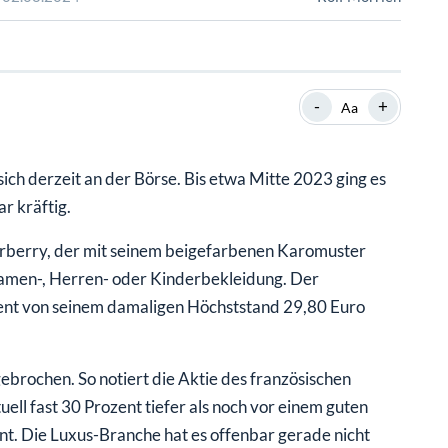
SHOP
SHOP
WEBINARE
WEBINARE
RATGEBER
RATGEBER
-
+
Aa
SHOP
WEBINARE
RATGEBER
ich derzeit an der Börse. Bis etwa Mitte 2023 ging es
r kräftig.
Burberry, der mit seinem beigefarbenen Karomuster
Damen-, Herren- oder Kinderbekleidung. Der
zent von seinem damaligen Höchststand 29,80 Euro
gebrochen. So notiert die Aktie des französischen
l fast 30 Prozent tiefer als noch vor einem guten
nt. Die Luxus-Branche hat es offenbar gerade nicht