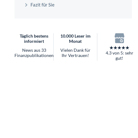
überhaupt?
Fazit für Sie
Worauf Sie bei ETFs achten sollten
Täglich bestens
10.000 Leser im
informiert
Monat
★★★★★
News aus 33
Vielen Dank für
4.3 von 5: sehr
Finanzpublikationen
Ihr Vertrauen!
gut!