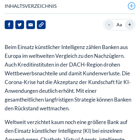
INHALTSVERZEICHNIS
Die Ansprüche der Kundschaft wachsen
-
+
Aa
Höhere Produktivität und mehr Servicequalität
sicherstellen
Beim Einsatz künstlicher Intelligenz zählen Banken aus
Umdenken und schnelles Handeln erforderlich
Europa im weltweiten Vergleich zu den Nachzüglern.
Auch Kreditinstituten in der DACH-Region drohen
Mein Fazit: Investieren auch Sie jetzt in die Künstliche
Wettbewerbsnachteile und damit Kundenverluste. Die
Intelligenz!
Corona-Krise hat die Akzeptanz der Kundschaft für KI-
Anwendungen deutlich erhöht. Mit einer
gesamtheitlichen langfristigen Strategie können Banken
den Rückstand wettmachen.
Weltweit verzichtet kaum noch eine größere Bank auf
den Einsatz künstlicher Intelligenz (KI) bei einzelnen
Anwendungen. Chatbots, Virtual Agents, intelligente