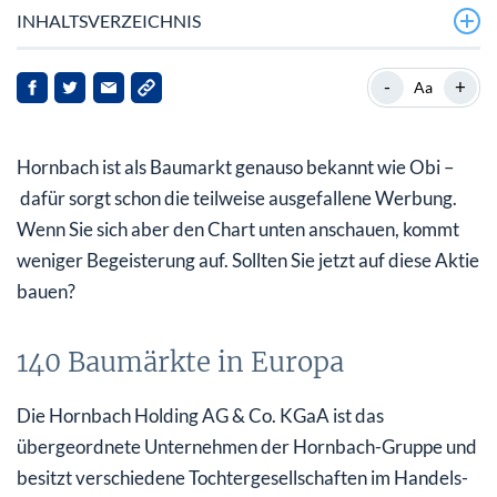
INHALTSVERZEICHNIS
140 Baumärkte in Europa
-
+
Aa
Fallendender Gewinn bei steigendem Umsatz
Hornbach ist als Baumarkt genauso bekannt wie Obi –
Ernüchternde Halbjahresbilanz
dafür sorgt schon die teilweise ausgefallene Werbung.
Trotz ernüchternder Zahlen Kurspotenzial von bis zu
Wenn Sie sich aber den Chart unten anschauen, kommt
68%
weniger Begeisterung auf. Sollten Sie jetzt auf diese Aktie
bauen?
140 Baumärkte in Europa
Die Hornbach Holding AG & Co. KGaA ist das
übergeordnete Unternehmen der Hornbach-Gruppe und
besitzt verschiedene Tochtergesellschaften im Handels-