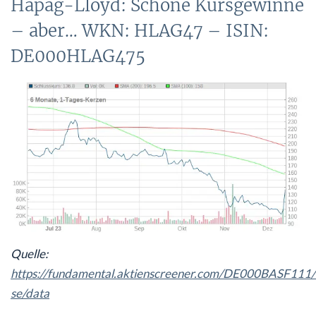
Hapag-Lloyd: Schöne Kursgewinne
– aber… WKN: HLAG47 – ISIN:
DE000HLAG475
Quelle:
https://fundamental.aktienscreener.com/DE000BASF111/
se/data