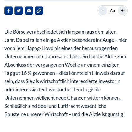
Hapag-Lloyd: Was passiert im Hintergrund?
-
+
Aa
Sehr gute Zahlen – und ein Aber…
Die Börse verabschiedet sich langsam aus dem alten
Hapag-Lloyd: Schöne Kursgewinne – aber… WKN:
HLAG47 – ISIN: DE000HLAG475
Jahr. Dabei fallen einige Aktien besonders ins Auge – hier
vor allem Hapag-Lloyd als eines der herausragenden
Unternehmen zum Jahresabschluss. So hat die Aktie zum
Abschluss der vergangenen Woche an einem einzigen
Tag gut 16 % gewonnen – dies könnte ein Hinweis darauf
sein, dass Sie als wirtschaftlich interessierte Investorin
oder interessierter Investor bei dem Logistik-
Unternehmen vielleicht neue Chancen wittern können.
Schließlich sind See- und Luftfracht wesentliche
Bausteine unserer Wirtschaft – und die Aktie ist günstig!