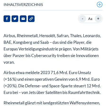
INHALTSVERZEICHNIS
Die Konkurrenz schläft nicht
-
+
Aa
Rüstungsaktien: ein moralischer Blick
Airbus, Rheinmetall, Hensoldt, Safran, Thales, Leonardo,
Mein Fazit: Chancen mit Augenmaß
BAE, Kongsberg und Saab – das sind die Player, die
Europas Verteidigungsindustrie prägen. Von Militärjets
über Panzer bis Cybersecurity treiben sie Innovationen
voran.
Airbus etwa meldete 2023 71,6 Mrd. Euro Umsatz
(+16 %) und einen operativen Gewinn von 6,9 Mrd. Euro
(+20 %). Die Defense- und Space-Sparte steuert 12 Mrd.
Euro bei – von Jets über Satelliten bis Raumfahrttechnik.
Rheinmetall glänzt mit landgestützten Waffensystemen,