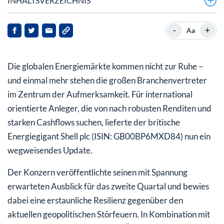
INHALTSVERZEICHNIS
Starkes Q2-Update: Shell-Aktie trotzt den
-
+
Aa
Produktionsausfällen
Ölpreis-Rallye: Eskalation im Nahen Osten treibt
Die globalen Energiemärkte kommen nicht zur Ruhe –
Brent-Crude
und einmal mehr stehen die großen Branchenvertreter
Solide Cashflows sichern Aktienrückkäufe ab
im Zentrum der Aufmerksamkeit. Für international
orientierte Anleger, die von nach robusten Renditen und
starken Cashflows suchen, lieferte der britische
Energiegigant Shell plc (ISIN: GB00BP6MXD84) nun ein
wegweisendes Update.
Der Konzern veröffentlichte seinen mit Spannung
erwarteten Ausblick für das zweite Quartal und bewies
dabei eine erstaunliche Resilienz gegenüber den
aktuellen geopolitischen Störfeuern. In Kombination mit