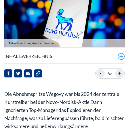
Rafael Henrique / stock.adobe.com
INHALTSVERZEICHNIS
Die Börse hatte mehr erwartet!
-
+
Aa
Im Chart überwiegen die negativen Signale
Die Abnehmspritze Wegovy war bis 2024 der zentrale
Fazit
Kurstreiber bei der Novo-Nordisk-Aktie Dann
ignorierten Top-Manager das Explodieren der
Nachfrage, was zu Lieferengpässen führte, bald mischten
wirksamere und nebenwirkungsärmere