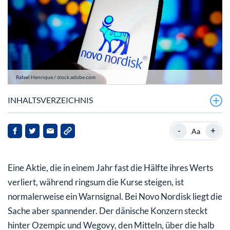
Rafael Henrique / stock.adobe.com
INHALTSVERZEICHNIS
Zwei Zahlen, zwei Geschichten
-
+
Aa
Die Pille schlägt die Konkurrenz
Eine Aktie, die in einem Jahr fast die Hälfte ihres Werts
Großer Markt, harter Wettbewerb
verliert, während ringsum die Kurse steigen, ist
Fazit
normalerweise ein Warnsignal. Bei Novo Nordisk liegt die
Sache aber spannender. Der dänische Konzern steckt
hinter Ozempic und Wegovy, den Mitteln, über die halb