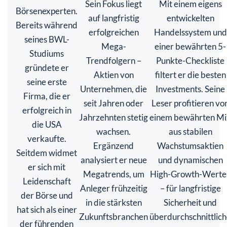
Sein Fokus liegt
Mit einem eigens
Börsenexperten.
auf langfristig
entwickelten
Bereits während
erfolgreichen
Handelssystem und
seines BWL-
Mega-
einer bewährten 5-
Studiums
Trendfolgern –
Punkte-Checkliste
gründete er
Aktien von
filtert er die besten
seine erste
Unternehmen, die
Investments. Seine
Firma, die er
seit Jahren oder
Leser profitieren vo
erfolgreich in
Jahrzehnten stetig
einem bewährten Mi
die USA
wachsen.
aus stabilen
verkaufte.
Ergänzend
Wachstumsaktien
Seitdem widmet
analysiert er neue
und dynamischen
er sich mit
Megatrends, um
High-Growth-Werte
Leidenschaft
Anleger frühzeitig
– für langfristige
der Börse und
in die stärksten
Sicherheit und
hat sich als einer
Zukunftsbranchen
überdurchschnittlic
der führenden