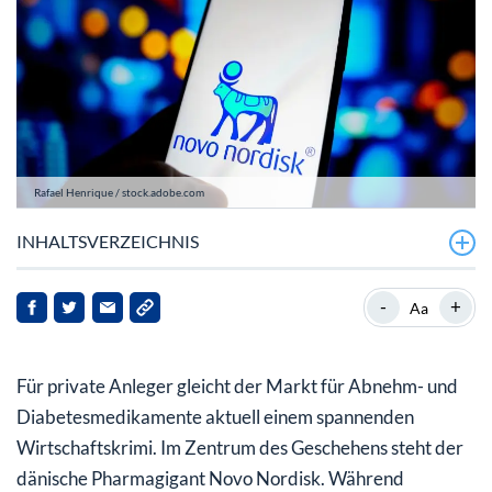
Rafael Henrique / stock.adobe.com
INHALTSVERZEICHNIS
Analysten-Update: Warum die Deutsche Bank bei der
-
+
Aa
Novo Nordisk Aktie auf die Bremse tritt
Konkurrenzkampf auf dem GLP-1-Markt: Wie sich die
Für private Anleger gleicht der Markt für Abnehm- und
Novo Nordisk Aktie gegen Eli Lilly behauptet
Diabetesmedikamente aktuell einem spannenden
Frischer Wind durch FDA-Zulassung und eine prall
Wirtschaftskrimi. Im Zentrum des Geschehens steht der
gefüllte Forschungspipeline
dänische Pharmagigant Novo Nordisk. Während