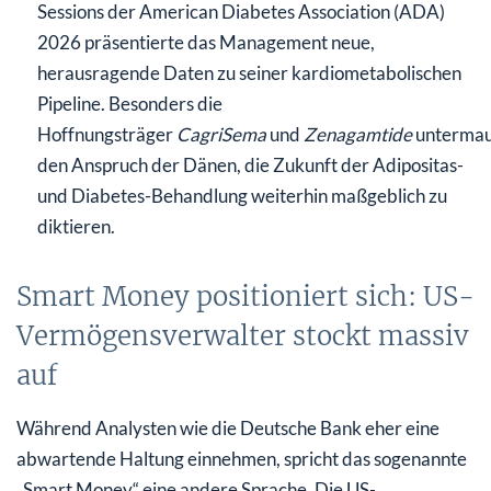
Sessions der American Diabetes Association (ADA)
2026 präsentierte das Management neue,
herausragende Daten zu seiner kardiometabolischen
Pipeline. Besonders die
Hoffnungsträger
CagriSema
und
Zenagamtide
unterma
den Anspruch der Dänen, die Zukunft der Adipositas-
und Diabetes-Behandlung weiterhin maßgeblich zu
diktieren.
Smart Money positioniert sich: US-
Vermögensverwalter stockt massiv
auf
Während Analysten wie die Deutsche Bank eher eine
abwartende Haltung einnehmen, spricht das sogenannte
„Smart Money“ eine andere Sprache. Die US-