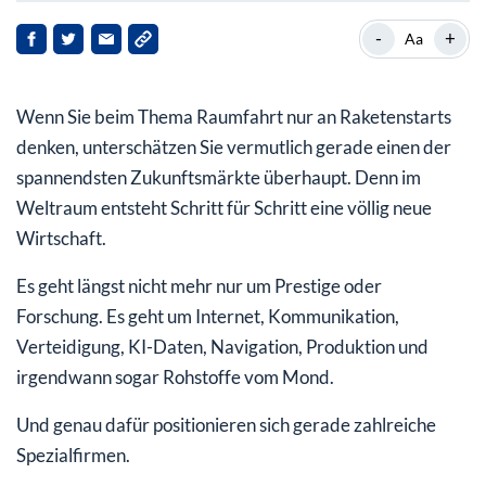
Rocket Lab will zum Mini-SpaceX werden
-
+
Aa
Das Rückgrat der neuen Space-Wirtschaft
Wenn Sie beim Thema Raumfahrt nur an Raketenstarts
Auch exotische Ideen entstehen
denken, unterschätzen Sie vermutlich gerade einen der
spannendsten Zukunftsmärkte überhaupt. Denn im
Weltraum entsteht Schritt für Schritt eine völlig neue
Wirtschaft.
Es geht längst nicht mehr nur um Prestige oder
Forschung. Es geht um Internet, Kommunikation,
Verteidigung, KI-Daten, Navigation, Produktion und
irgendwann sogar Rohstoffe vom Mond.
Und genau dafür positionieren sich gerade zahlreiche
Spezialfirmen.