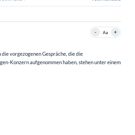
SHOP
SHOP
WEBINARE
WEBINARE
RATGEBER
RATGEBER
-
+
Aa
SHOP
WEBINARE
RATGEBER
h die vorgezogenen Gespräche, die die
agen-Konzern aufgenommen haben, stehen unter einem