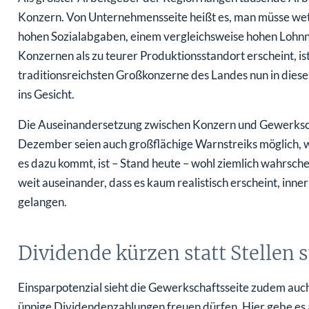
Konzern. Von Unternehmensseite heißt es, man müsse wet
hohen Sozialabgaben, einem vergleichsweise hohen Lohnn
Konzernen als zu teurer Produktionsstandort erscheint, is
traditionsreichsten Großkonzerne des Landes nun in dieses 
ins Gesicht.
Die Auseinandersetzung zwischen Konzern und Gewerksch
Dezember seien auch großflächige Warnstreiks möglich, wi
es dazu kommt, ist – Stand heute – wohl ziemlich wahrschei
weit auseinander, dass es kaum realistisch erscheint, in
gelangen.
Dividende kürzen statt Stellen 
Einsparpotenzial sieht die Gewerkschaftsseite zudem auch 
üppige Dividendenzahlungen freuen dürfen. Hier gebe es au