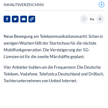
INHALTSVERZEICHNIS
Drillisch als Garant für Billigpreise?
-
+
Aa
Aktien der Telekommunikationskonzerne im Sinkflug
Neue Bewegung am Telekommunikationsmarkt: Schon in
Zulieferer könnten profitieren
wenigen Wochen fällt der Startschuss für die nächste
Mobilfunkgeneration. Die Versteigerung der 5G-
Lizenzen ist für die zweite Märzhälfte geplant.
Vier Anbieter buhlen um die Frequenzen: Die Deutsche
Telekom, Vodafone, Telefonica Deutschland und Drillisch,
Tochterunternehmen von United Internet.