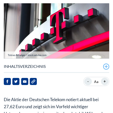
Tobias Arhelger / stock.adobe.com
INHALTSVERZEICHNIS
Was das Unternehmen zuletzt beeinflusst hat
-
+
Aa
Ausblick und potenzielle Überraschungen bei den
Quartalszahlen
Die Aktie der Deutschen Telekom notiert aktuell bei
Fazit für Anleger der Deutsche Telekom Aktie
27,62 Euro und zeigt sich im Vorfeld wichtiger