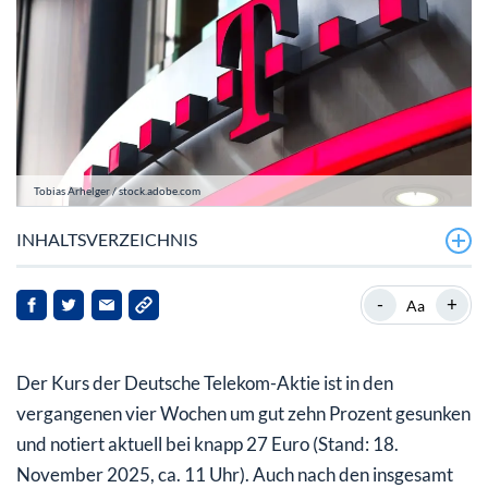
Tobias Arhelger / stock.adobe.com
INHALTSVERZEICHNIS
Deutsche Telekom mit neuer Prognose und starker
-
+
Aa
Dividende
Telekom-Aktie: Hier ist Potenzial
Der Kurs der Deutsche Telekom-Aktie ist in den
vergangenen vier Wochen um gut zehn Prozent gesunken
und notiert aktuell bei knapp 27 Euro (Stand: 18.
November 2025, ca. 11 Uhr). Auch nach den insgesamt