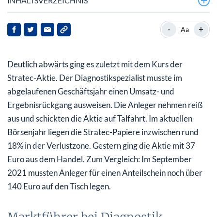
INHALTSVERZEICHNIS
Marktführer bei Diagnostik-Automatisierungs-
-
+
Aa
Lösungen
Hohe Wettbewerbs-Qualität
Deutlich abwärts ging es zuletzt mit dem Kurs der
Umsatz- und Ergebnisrückgang in 2023
Stratec-Aktie. Der Diagnostikspezialist musste im
abgelaufenen Geschäftsjahr einen Umsatz- und
Belebung ab dem zweiten Quartal erwartet
Ergebnisrückgang ausweisen. Die Anleger nehmen reiß
Analysten sind zurückhaltend
aus und schickten die Aktie auf Talfahrt. Im aktuellen
Börsenjahr liegen die Stratec-Papiere inzwischen rund
18% in der Verlustzone. Gestern ging die Aktie mit 37
Euro aus dem Handel. Zum Vergleich: Im September
2021 mussten Anleger für einen Anteilschein noch über
140 Euro auf den Tisch legen.