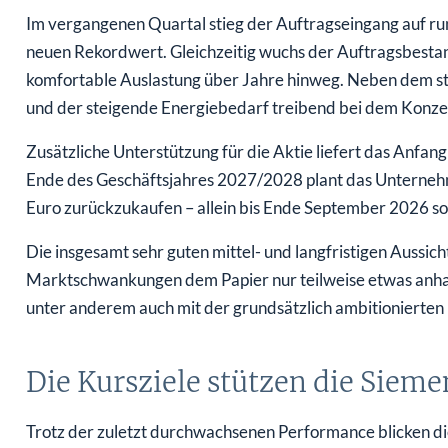
Im vergangenen Quartal stieg der Auftragseingang auf ru
neuen Rekordwert. Gleichzeitig wuchs der Auftragsbestand
komfortable Auslastung über Jahre hinweg. Neben dem s
und der steigende Energiebedarf treibend bei dem Konze
Zusätzliche Unterstützung für die Aktie liefert das Anfa
Ende des Geschäftsjahres 2027/2028 plant das Unternehm
Euro zurückzukaufen – allein bis Ende September 2026 sol
Die insgesamt sehr guten mittel- und langfristigen Aussich
Marktschwankungen dem Papier nur teilweise etwas anha
unter anderem auch mit der grundsätzlich ambitionier
Die Kursziele stützen die Sieme
Trotz der zuletzt durchwachsenen Performance blicken die