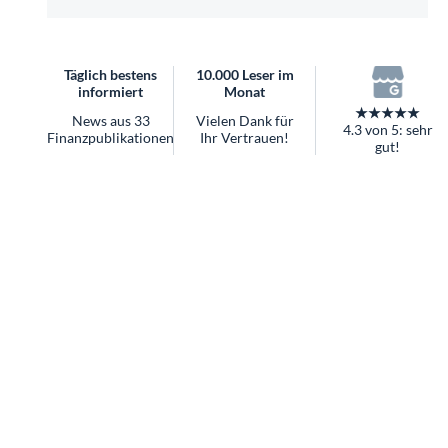
überhaupt?
Worauf Sie bei ETFs achten sollten
Täglich bestens
10.000 Leser im
informiert
Monat
★★★★★
News aus 33
Vielen Dank für
4.3 von 5: sehr
Finanzpublikationen
Ihr Vertrauen!
gut!