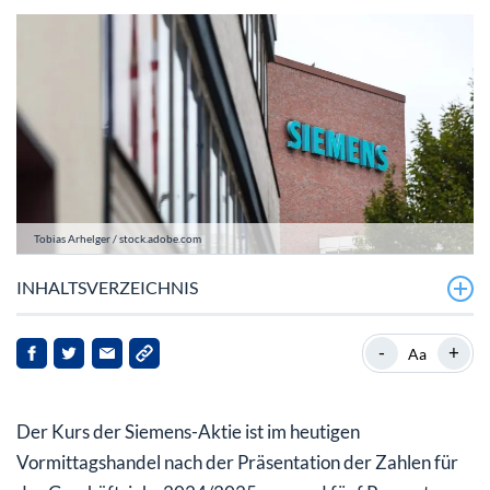
Tobias Arhelger / stock.adobe.com
INHALTSVERZEICHNIS
Siemens mit Rekorden und Optimismus
-
+
Aa
Siemens-Aktie: Dividende und Wachstum
Der Kurs der Siemens-Aktie ist im heutigen
Vormittagshandel nach der Präsentation der Zahlen für