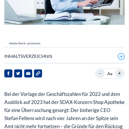
Adobe Stock - pictworks
INHALTSVERZEICHNIS
Shop Apotheke mit Wachstums-Prognose für das
-
+
Aa
laufende Jahr
Shop Apotheke-Aktie: Pausiert die Rally oder geht es
Bei der Vorlage der Geschäftszahlen für 2022 und dem
munter weiter?
Ausblick auf 2023 hat der SDAX-Konzern Shop Apotheke
für eine Überraschung gesorgt: Der bisherige CEO
Stefan Feltens wird nach vier Jahren an der Spitze sein
Amt nicht mehr fortsetzen – die Gründe für den Rückzug