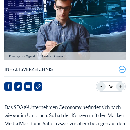
Pixabay.com © geralt CCO Public Domain
INHALTSVERZEICHNIS
Ceconomy erhöht den Umsatz – schreibt aber auch in
-
+
Aa
Q2 keine schwarzen Zahlen
Ceconomy weiterhin im Umbruch
Das SDAX-Unternehmen Ceconomy befindet sich nach
wie vor im Umbruch. So hat der Konzern mit den Marken
Media Markt und Saturn zwar vor allem bezogen auf den