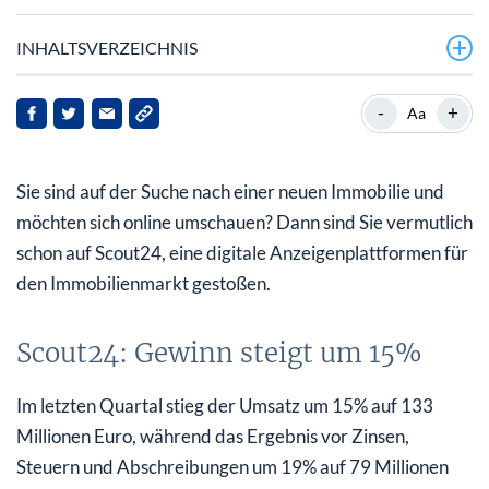
INHALTSVERZEICHNIS
Scout24: Gewinn steigt um 15%
-
+
Aa
Auch im Jahresvergleich erfolgreich abgeschlossen
Sie sind auf der Suche nach einer neuen Immobilie und
Trotz schwierigem Markt optimistisch für 2024
möchten sich online umschauen? Dann sind Sie vermutlich
Prognose: Umsatzrendite von 63%
schon auf Scout24, eine digitale Anzeigenplattformen für
den Immobilienmarkt gestoßen.
Analysten sind positiv, sehen aber nur begrenztes
Potenzial
Scout24: Gewinn steigt um 15%
Im letzten Quartal stieg der Umsatz um 15% auf 133
Millionen Euro, während das Ergebnis vor Zinsen,
Steuern und Abschreibungen um 19% auf 79 Millionen