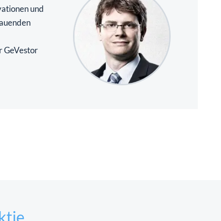
vationen und
hauenden
r GeVestor
ktie