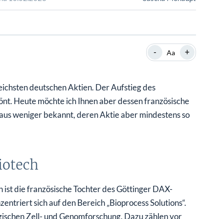
SHOP
SHOP
WEBINARE
WEBINARE
RATGEBER
RATGEBER
-
+
Aa
SHOP
WEBINARE
RATGEBER
eichsten deutschen Aktien. Der Aufstieg des
t. Heute möchte ich Ihnen aber dessen französische
itaus weniger bekannt, deren Aktie aber mindestens so
iotech
ist die französische Tochter des Göttinger DAX-
ntriert sich auf den Bereich „Bioprocess Solutions“.
gischen Zell- und Genomforschung. Dazu zählen vor