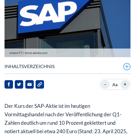
nmann77 / stock.adobe.com
INHALTSVERZEICHNIS
SAP mit deutlich mehr Gewinn in Q1
-
+
Aa
SAP-Aktie: Starkes Wachstum bei Europas Primus
Der Kurs der SAP-Aktie ist im heutigen
Vormittagshandel nach der Veröffentlichung der Q1-
Zahlen deutlich um rund 10 Prozent geklettert und
notiert aktuell bei etwa 240 Euro (Stand: 23. April 2025,