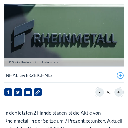
© Guntar Feldmann / stock.adobe.com
INHALTSVERZEICHNIS
Neue Kursziele bei Rheinmetall
-
+
Aa
Rheinmetall Aktie: Die Q2-Zahlen rücken in den
Vordergrund
In den letzten 2 Handelstagen ist die Aktie von
Rheinmetall in der Spitze um 9 Prozent gesunken. Aktuell