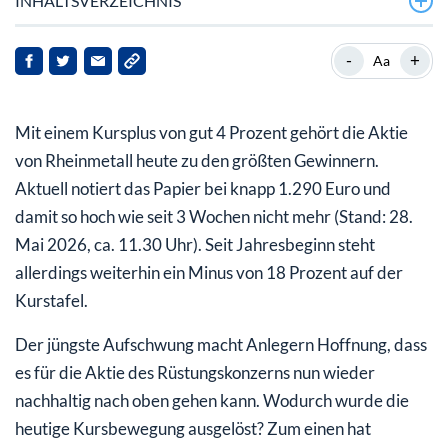
INHALTSVERZEICHNIS
Rheinmetall mit Bundeswehr-Auftrag und Analysten-
-
+
Aa
Schub
Rheinmetall Aktie mit Chancen nach schwacher
Mit einem Kursplus von gut 4 Prozent gehört die Aktie
Performance
von Rheinmetall heute zu den größten Gewinnern.
Aktuell notiert das Papier bei knapp 1.290 Euro und
damit so hoch wie seit 3 Wochen nicht mehr (Stand: 28.
Mai 2026, ca. 11.30 Uhr). Seit Jahresbeginn steht
allerdings weiterhin ein Minus von 18 Prozent auf der
Kurstafel.
Der jüngste Aufschwung macht Anlegern Hoffnung, dass
es für die Aktie des Rüstungskonzerns nun wieder
nachhaltig nach oben gehen kann. Wodurch wurde die
heutige Kursbewegung ausgelöst? Zum einen hat