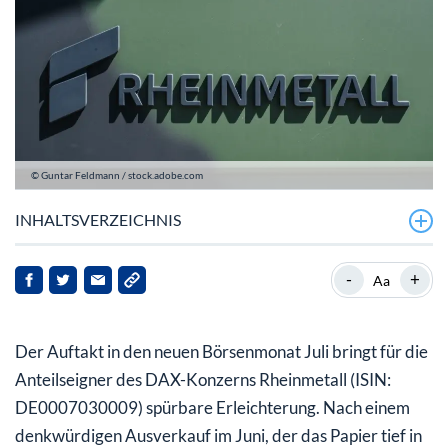
© Guntar Feldmann / stock.adobe.com
INHALTSVERZEICHNIS
Rheinmetall-Aktie erobert die magische Grenze zurück
-
+
Aa
Fregatten-Schock: Die Hintergründe des Absturzes im
Juni
Der Auftakt in den neuen Börsenmonat Juli bringt für die
Trendwende oder Strohfeuer? Ein Ausblick
Anteilseigner des DAX-Konzerns Rheinmetall (ISIN:
DE0007030009) spürbare Erleichterung. Nach einem
denkwürdigen Ausverkauf im Juni, der das Papier tief in