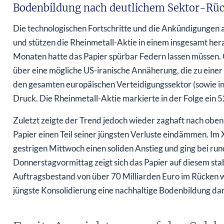
Bodenbildung nach deutlichem Sektor-Rüc
Die technologischen Fortschritte und die Ankündigungen a
und stützen die Rheinmetall-Aktie in einem insgesamt h
Monaten hatte das Papier spürbar Federn lassen müssen.
über eine mögliche US-iranische Annäherung, die zu einer
den gesamten europäischen Verteidigungssektor (sowie in
Druck. Die Rheinmetall-Aktie markierte in der Folge ein 
Zuletzt zeigte der Trend jedoch wieder zaghaft nach obe
Papier einen Teil seiner jüngsten Verluste eindämmen. Im
gestrigen Mittwoch einen soliden Anstieg und ging bei r
Donnerstagvormittag zeigt sich das Papier auf diesem sta
Auftragsbestand von über 70 Milliarden Euro im Rücken w
jüngste Konsolidierung eine nachhaltige Bodenbildung dar