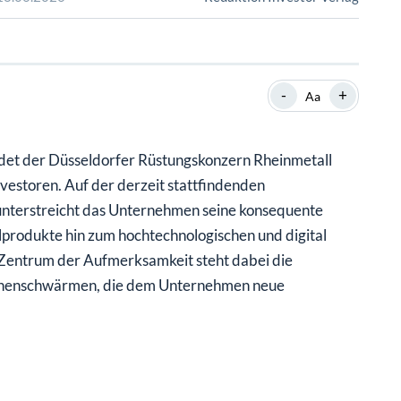
SHOP
SHOP
WEBINARE
WEBINARE
RATGEBER
RATGEBER
-
+
Aa
SHOP
WEBINARE
RATGEBER
ndet der Düsseldorfer Rüstungskonzern Rheinmetall
vestoren. Auf der derzeit stattfindenden
unterstreicht das Unternehmen seine konsequente
lprodukte hin zum hochtechnologischen und digital
 Zentrum der Aufmerksamkeit steht dabei die
ohnenschwärmen, die dem Unternehmen neue