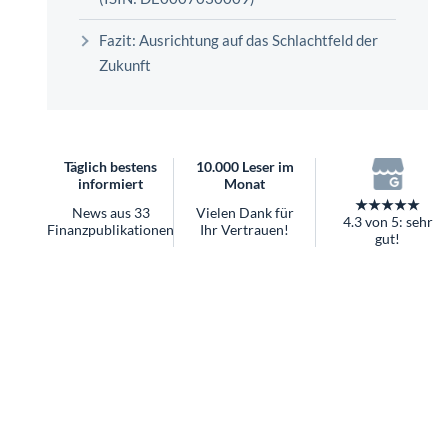
überhaupt?
Worauf Sie bei ETFs achten sollten
Fazit: Ausrichtung auf das Schlachtfeld der
Zukunft
Täglich bestens
10.000 Leser im
informiert
Monat
★★★★★
News aus 33
Vielen Dank für
4.3 von 5: sehr
Finanzpublikationen
Ihr Vertrauen!
gut!