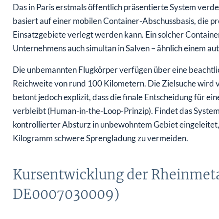
Das in Paris erstmals öffentlich präsentierte System verd
basiert auf einer mobilen Container-Abschussbasis, die p
Einsatzgebiete verlegt werden kann. Ein solcher Containe
Unternehmens auch simultan in Salven – ähnlich einem a
Die unbemannten Flugkörper verfügen über eine beachtlic
Reichweite von rund 100 Kilometern. Die Zielsuche wird vo
betont jedoch explizit, dass die finale Entscheidung für e
verbleibt (Human-in-the-Loop-Prinzip). Findet das System 
kontrollierter Absturz in unbewohntem Gebiet eingeleitet
Kilogramm schwere Sprengladung zu vermeiden.
Kursentwicklung der Rheinmeta
DE0007030009)