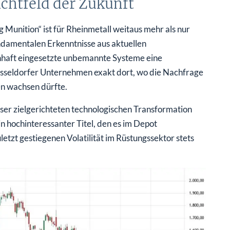
achtfeld der Zukunft
 Munition“ ist für Rheinmetall weitaus mehr als nur
ndamentalen Erkenntnisse aus aktuellen
nhaft eingesetzte unbemannte Systeme eine
 Düsseldorfer Unternehmen exakt dort, wo die Nachfrage
n wachsen dürfte.
eser zielgerichteten technologischen Transformation
 hochinteressanter Titel, den es im Depot
etzt gestiegenen Volatilität im Rüstungssektor stets