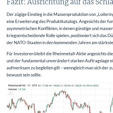
Fazit: Ausrichtung auf das Schl
Der zügige Einstieg in die Massenproduktion von „Loitering
eine Erweiterung des Produktkatalogs. Angesichts der fu
asymmetrischen Konflikten, in denen günstige und masse
kriegsentscheidende Rolle spielen, positioniert sich das
der NATO-Staaten in den kommenden Jahren am stärkste
Für Investoren bleibt die Rheinmetall-Aktie angesichts di
und der fundamental unverändert starken Auftragslage ein
aufmerksam zu begleiten gilt – wenngleich man sich der zul
bewusst sein sollte.