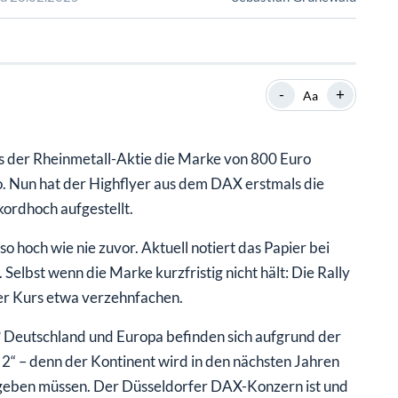
SHOP
SHOP
WEBINARE
WEBINARE
RATGEBER
RATGEBER
-
+
Aa
SHOP
WEBINARE
RATGEBER
s der Rheinmetall-Aktie die Marke von 800 Euro
ro. Nun hat der Highflyer aus dem DAX erstmals die
ordhoch aufgestellt.
o hoch wie nie zuvor. Aktuell notiert das Papier bei
Selbst wenn die Marke kurzfristig nicht hält: Die Rally
 der Kurs etwa verzehnfachen.
n? Deutschland und Europa befinden sich aufgrund der
 2“ – denn der Kontinent wird in den nächsten Jahren
sgeben müssen. Der Düsseldorfer DAX-Konzern ist und