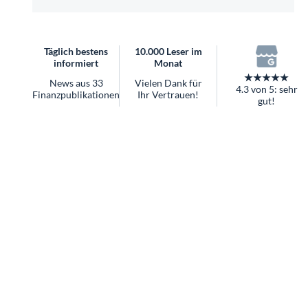
überhaupt?
Worauf Sie bei ETFs achten sollten
Täglich bestens
10.000 Leser im
informiert
Monat
★★★★★
News aus 33
Vielen Dank für
4.3 von 5: sehr
Finanzpublikationen
Ihr Vertrauen!
gut!