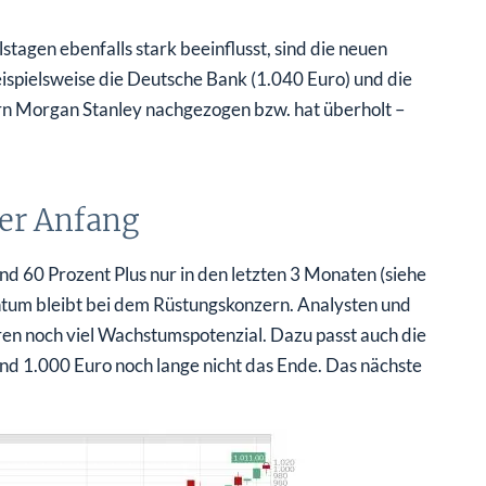
tagen ebenfalls stark beeinflusst, sind die neuen
ispielsweise die Deutsche Bank (1.040 Euro) und die
ern Morgan Stanley nachgezogen bzw. hat überholt –
der Anfang
d 60 Prozent Plus nur in den letzten 3 Monaten (siehe
ntum bleibt bei dem Rüstungskonzern. Analysten und
en noch viel Wachstumspotenzial. Dazu passt auch die
ind 1.000 Euro noch lange nicht das Ende. Das nächste