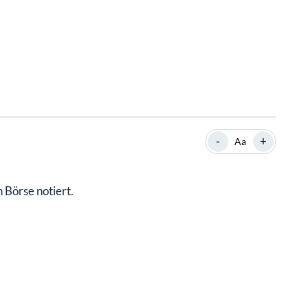
-
+
Aa
Börse notiert.