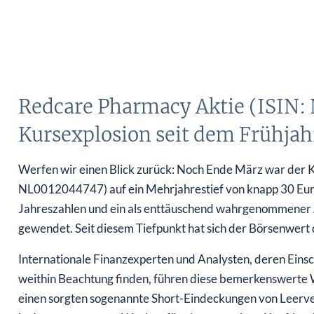
Redcare Pharmacy Aktie (ISIN:
Kursexplosion seit dem Frühjah
Werfen wir einen Blick zurück: Noch Ende März war der 
NL0012044747) auf ein Mehrjahrestief von knapp 30 Eur
Jahreszahlen und ein als enttäuschend wahrgenommener Au
gewendet. Seit diesem Tiefpunkt hat sich der Börsenwert
Internationale Finanzexperten und Analysten, deren Ein
weithin Beachtung finden, führen diese bemerkenswerte 
einen sorgten sogenannte Short-Eindeckungen von Leerve
in den vergangenen Wochen für einen massiven Kaufdru