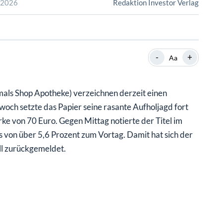
SHOP
SHOP
WEBINARE
WEBINARE
RATGEBER
RATGEBER
-
+
Aa
SHOP
WEBINARE
RATGEBER
als Shop Apotheke) verzeichnen derzeit einen
och setzte das Papier seine rasante Aufholjagd fort
ke von 70 Euro. Gegen Mittag notierte der Titel im
s von über 5,6 Prozent zum Vortag. Damit hat sich der
ll zurückgemeldet.