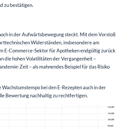
d zu bestätigen.
ial noch in der Aufwärtsbewegung steckt. Mit dem Vorstoß
charttechnischen Widerständen, insbesondere am
e im E-Commerce-Sektor für Apotheken endgültig zurück
an die hohen Volatilitäten der Vergangenheit –
ndemie-Zeit – als mahnendes Beispiel für das Risiko
he Wachstumstempo bei den E-Rezepten auch in der
lle Bewertung nachhaltig zu rechtfertigen.