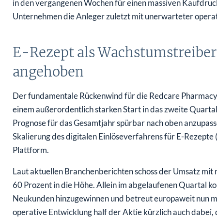
Unternehmen die Anleger zuletzt mit unerwarteter operat
E-Rezept als Wachstumstreiber:
angehoben
Der fundamentale Rückenwind für die Redcare Pharmacy 
einem außerordentlich starken Start in das zweite Quarta
Prognose für das Gesamtjahr spürbar nach oben anzupasse
Skalierung des digitalen Einlöseverfahrens für E-Rezepte 
Plattform.
Laut aktuellen Branchenberichten schoss der Umsatz mi
60 Prozent in die Höhe. Allein im abgelaufenen Quartal k
Neukunden hinzugewinnen und betreut europaweit nun mehr
operative Entwicklung half der Aktie kürzlich auch dabei,