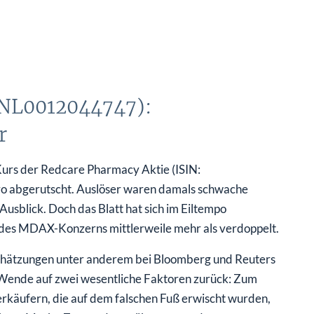
 NL0012044747):
r
Kurs der Redcare Pharmacy Aktie (ISIN:
o abgerutscht. Auslöser waren damals schwache
sblick. Doch das Blatt hat sich im Eiltempo
 des MDAX-Konzerns mittlerweile mehr als verdoppelt.
schätzungen unter anderem bei Bloomberg und Reuters
Wende auf zwei wesentliche Faktoren zurück: Zum
rkäufern, die auf dem falschen Fuß erwischt wurden,
ck am Markt. Zum anderen überzeugte das