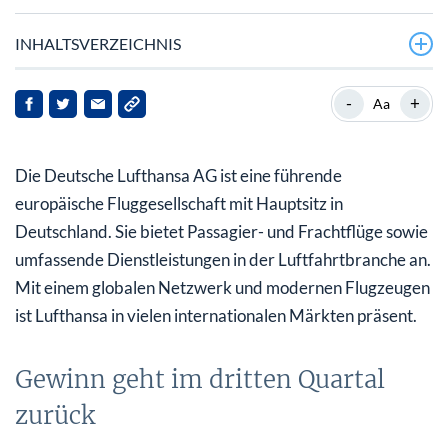
INHALTSVERZEICHNIS
Gewinn geht im dritten Quartal zurück
-
+
Aa
Höchste Auslastung und starke Nachfrage
Die Deutsche Lufthansa AG ist eine führende
Mauer Gewinnausblick für 2024
europäische Fluggesellschaft mit Hauptsitz in
Bei diesem Chart kommt keine Freude auf
Deutschland. Sie bietet Passagier- und Frachtflüge sowie
umfassende Dienstleistungen in der Luftfahrtbranche an.
Mit einem globalen Netzwerk und modernen Flugzeugen
ist Lufthansa in vielen internationalen Märkten präsent.
Gewinn geht im dritten Quartal
zurück