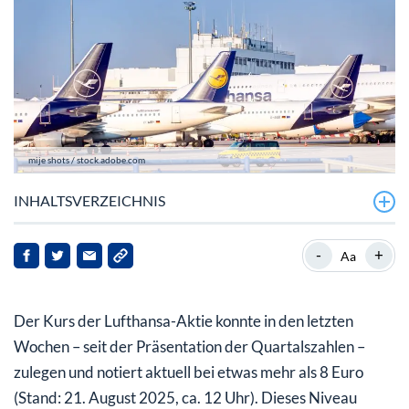
mije shots / stock.adobe.com
INHALTSVERZEICHNIS
Lufthansa verdoppelt das Konzernergebnis
-
+
Aa
Lufthansa-Aktie: Auch bei den Analysten ist Bewegung
drin
Der Kurs der Lufthansa-Aktie konnte in den letzten
Wochen – seit der Präsentation der Quartalszahlen –
zulegen und notiert aktuell bei etwas mehr als 8 Euro
(Stand: 21. August 2025, ca. 12 Uhr). Dieses Niveau