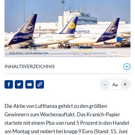
mije shots / stock.adobe.com
INHALTSVERZEICHNIS
Lufthansa profitiert von Frieden und Entlastungspaket
-
+
Aa
Lufthansa Aktie: Kurzfristig berauscht
Die Aktie von Lufthansa gehört zu den größten
Gewinnern zum Wochenauftakt. Das Kranich-Papier
startete mit einem Plus von rund 5 Prozent in den Handel
am Montag und notiert bei knapp 9 Euro (Stand: 15. Juni