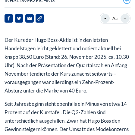
INHALTSVERZEICHNIS
Hugo Boss mit Umsatzrückgang und mehr Gewinn
-
+
Aa
Hugo Boss-Aktie: Vorsichtige Analysten und
mittelfristige Chancen
Der Kurs der Hugo Boss-Aktie ist in den letzten
Handelstagen leicht geklettert und notiert aktuell bei
knapp 38,50 Euro (Stand: 26. November 2025, ca. 10.30
Uhr). Nach der Präsentation der Quartalszahlen Anfang
November tendierte der Kurs zunächst seitwärts –
vorausgegangen war allerdings ein Zehn-Prozent-
Absturz unter die Marke von 40 Euro.
Seit Jahresbeginn steht ebenfalls ein Minus von etwa 14
Prozent auf der Kurstafel. Die Q3-Zahlen sind
unterschiedlich ausgefallen. Zwar hat Hugo Boss den
Gewinn steigern können. Der Umsatz des Modekonzerns